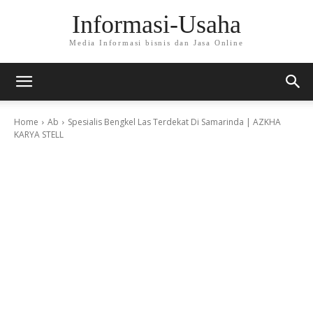
Informasi-Usaha
Media Informasi bisnis dan Jasa Online
Home
Ab
Spesialis Bengkel Las Terdekat Di Samarinda | AZKHA
KARYA STELL