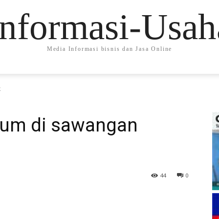
Informasi-Usah
Media Informasi bisnis dan Jasa Online
k
mum di sawangan
44
0