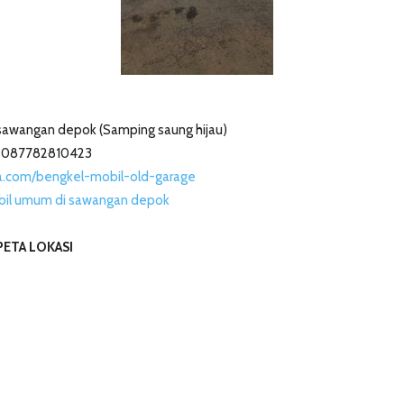
n sawangan depok (Samping saung hijau)
 087782810423
a.com/bengkel-mobil-old-garage
bil umum di sawangan depok
PETA LOKASI