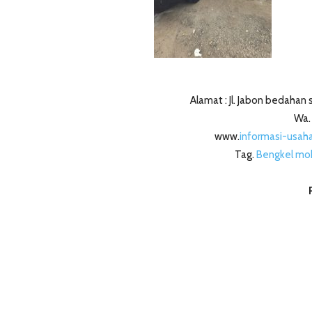
Alamat : Jl. Jabon bedaha
Wa.
www.
informasi-usah
Tag.
Bengkel mo