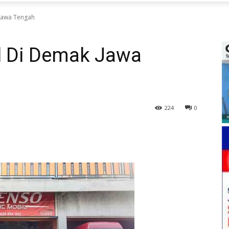
 Jawa Tengah
il Di Demak Jawa
224
0