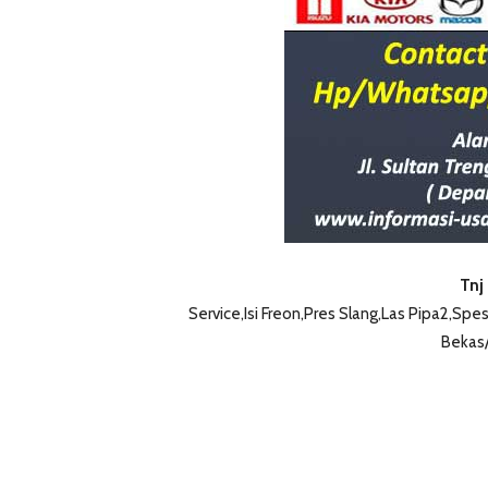
Tnj
Service,Isi Freon,Pres Slang,Las Pipa2,Sp
Bekas/