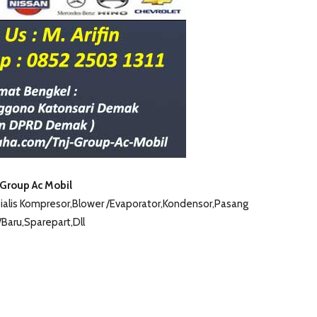
 Group Ac Mobil
esialis Kompresor,Blower /Evaporator,Kondensor,Pasang
Baru,Sparepart,Dll