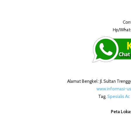
Cont
Hp/Whats
Alamat Bengkel : Jl. Sultan Tre
www.informasi-u
Tag.
Spesialis A
Peta Lokas