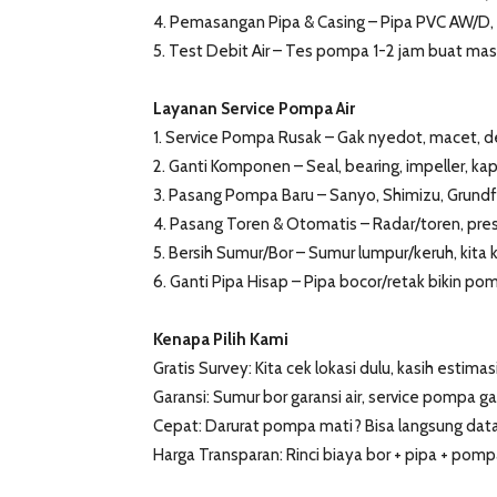
4. Pemasangan Pipa & Casing – Pipa PVC AW/D, c
5. Test Debit Air – Tes pompa 1-2 jam buat mas
Layanan Service Pompa Air
1. Service Pompa Rusak – Gak nyedot, macet, d
2. Ganti Komponen – Seal, bearing, impeller, kap
3. Pasang Pompa Baru – Sanyo, Shimizu, Grundf
4. Pasang Toren & Otomatis – Radar/toren, pres
5. Bersih Sumur/Bor – Sumur lumpur/keruh, kita k
6. Ganti Pipa Hisap – Pipa bocor/retak bikin po
Kenapa Pilih Kami
Gratis Survey: Kita cek lokasi dulu, kasih estimasi
Garansi: Sumur bor garansi air, service pompa ga
Cepat: Darurat pompa mati? Bisa langsung datan
Harga Transparan: Rinci biaya bor + pipa + pomp