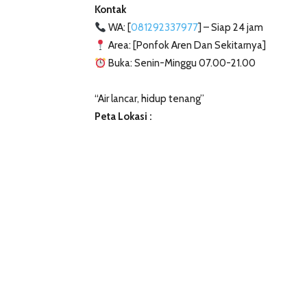
Kontak
WA: [
081292337977
] – Siap 24 jam
Area: [Ponfok Aren Dan Sekitarnya]
Buka: Senin-Minggu 07.00-21.00
“Air lancar, hidup tenang”
Peta Lokasi :