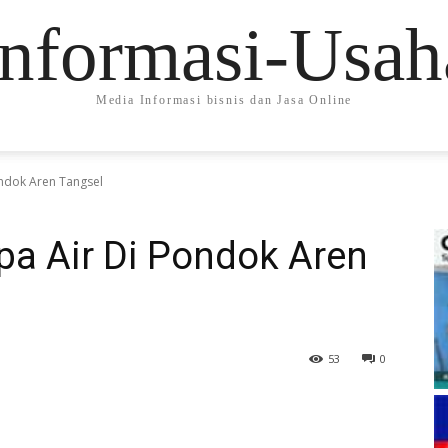
Informasi-Usah
Media Informasi bisnis dan Jasa Online
ondok Aren Tangsel
pa Air Di Pondok Aren
53
0