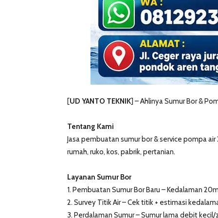
[
UD YANTO TEKNIK
] – Ahlinya Sumur Bor & Pom
Tentang Kami
Jasa pembuatan sumur bor & service pompa air 24
rumah, ruko, kos, pabrik, pertanian.
Layanan Sumur Bor
1. Pembuatan Sumur Bor Baru – Kedalaman 20m-1
2. Survey Titik Air – Cek titik + estimasi kedalama
3. Perdalaman Sumur – Sumur lama debit kecil/zo