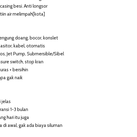
asing besi. Anti longsor
tiin air melimpah[kota]
engung doang, bocor, konslet
asitor, kabel, otomatis
os, Jet Pump, Submersible/Sibel
sure switch, stop kran
uras + bersihin
mpa gak naik
 jelas
ransi 1-3 bulan
g hari itu juga
a di awal, gak ada biaya siluman