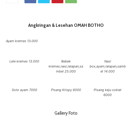
Angkringan & Lesehan OMAH BOTHO
Ayam kremes 13.000
Lele kremes 13.000
Bebek
Nasi
kremes,nasi,lalapan,sa
box,ayam,lalapan,samb
mbel 25.000
el 14.000
Soto ayam 7000
Pisang Krispy 6000
Pisang keju coklat
6000
Gallery Foto