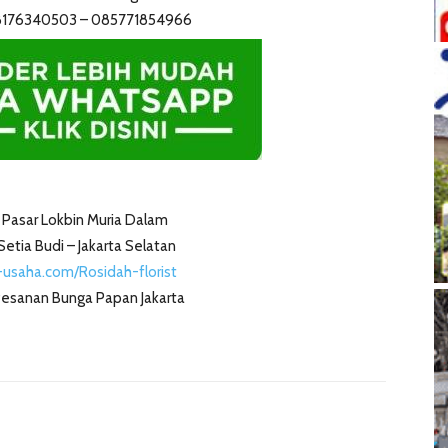
8176340503 – 085771854966
 Pasar Lokbin Muria Dalam
etia Budi – Jakarta Selatan
usaha.com/Rosidah-florist
esanan Bunga Papan Jakarta