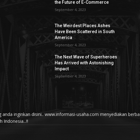
the Future of E-Commerce
September 4, 2023
The Weirdest Places Ashes
Have Been Scattered in South
America
September 4, 2023
The Next Wave of Superheroes
Has Arrived with Astonishing
Impact
September 4, 2023
yang anda inginkan disini.. www.informasi-usaha.com menyediakan be
Indonesia...!!