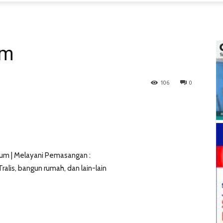
um
106
0
um | Melayani Pemasangan :
ralis, bangun rumah, dan lain-lain