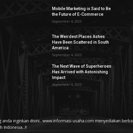
Mobile Marketing is Said to Be
the Future of E-Commerce
September 4, 2023
The Weirdest Places Ashes
Have Been Scattered in South
America
September 4, 2023
The Next Wave of Superheroes
Has Arrived with Astonishing
Impact
September 4, 2023
yang anda inginkan disini.. www.informasi-usaha.com menyediakan be
Indonesia...!!