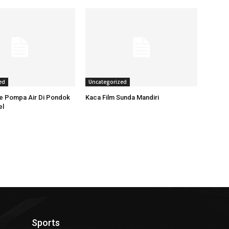
ed
Uncategorized
ce Pompa Air Di Pondok
Kaca Film Sunda Mandiri
el
Sports