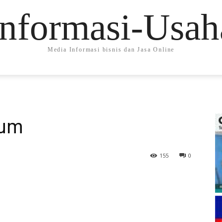
Informasi-Usah
Media Informasi bisnis dan Jasa Online
ium
155
0