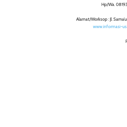
Hp/Wa. 0819
Alamat/Worksop : Jl. Sama’u
www.informasi-us