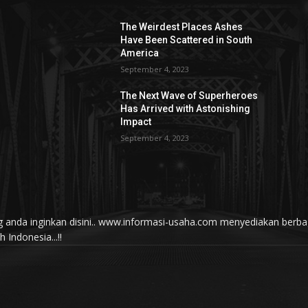
The Weirdest Places Ashes
Have Been Scattered in South
America
September 4, 2023
The Next Wave of Superheroes
Has Arrived with Astonishing
Impact
September 4, 2023
yang anda inginkan disini.. www.informasi-usaha.com menyediakan be
Indonesia...!!