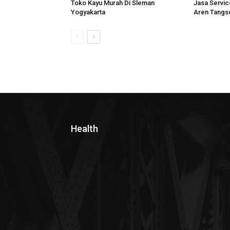
Toko Kayu Murah Di Sleman
Jasa Servi
Yogyakarta
Aren Tangs
Health