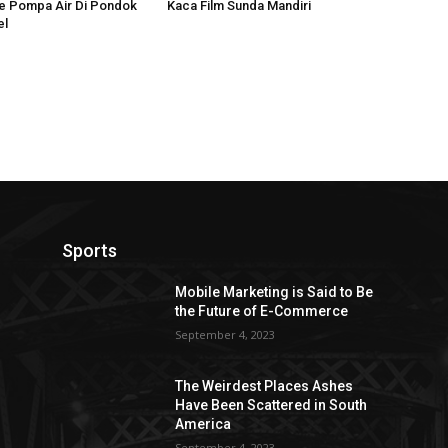
ce Pompa Air Di Pondok
Kaca Film Sunda Mandiri
el
Sports
Mobile Marketing is Said to Be
the Future of E-Commerce
September 4, 2023
The Weirdest Places Ashes
Have Been Scattered in South
America
September 4, 2023