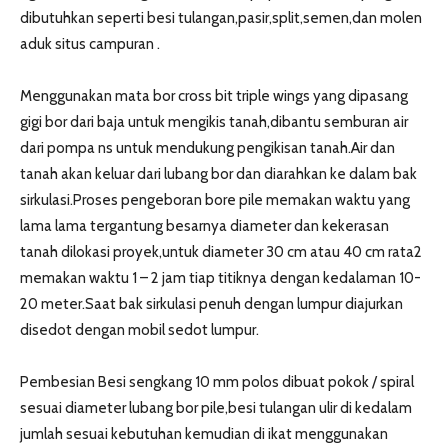
dibutuhkan seperti besi tulangan,pasir,split,semen,dan molen
aduk situs campuran .
Menggunakan mata bor cross bit triple wings yang dipasang
gigi bor dari baja untuk mengikis tanah,dibantu semburan air
dari pompa ns untuk mendukung pengikisan tanah.Air dan
tanah akan keluar dari lubang bor dan diarahkan ke dalam bak
sirkulasi.Proses pengeboran bore pile memakan waktu yang
lama lama tergantung besarnya diameter dan kekerasan
tanah dilokasi proyek,untuk diameter 30 cm atau 40 cm rata2
memakan waktu 1 – 2 jam tiap titiknya dengan kedalaman 10-
20 meter.Saat bak sirkulasi penuh dengan lumpur diajurkan
disedot dengan mobil sedot lumpur.
Pembesian Besi sengkang 10 mm polos dibuat pokok / spiral
sesuai diameter lubang bor pile,besi tulangan ulir di kedalam
jumlah sesuai kebutuhan kemudian di ikat menggunakan