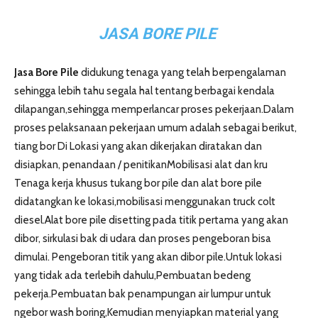
JASA BORE PILE
Jasa Bore Pile
didukung tenaga yang telah berpengalaman
sehingga lebih tahu segala hal tentang berbagai kendala
dilapangan,sehingga memperlancar proses pekerjaan.Dalam
proses pelaksanaan pekerjaan umum adalah sebagai berikut,
tiang bor Di Lokasi yang akan dikerjakan diratakan dan
disiapkan, penandaan / penitikanMobilisasi alat dan kru
Tenaga kerja khusus tukang bor pile dan alat bore pile
didatangkan ke lokasi,mobilisasi menggunakan truck colt
diesel.Alat bore pile disetting pada titik pertama yang akan
dibor, sirkulasi bak di udara dan proses pengeboran bisa
dimulai. Pengeboran titik yang akan dibor pile.Untuk lokasi
yang tidak ada terlebih dahulu,Pembuatan bedeng
pekerja.Pembuatan bak penampungan air lumpur untuk
ngebor wash boring,Kemudian menyiapkan material yang