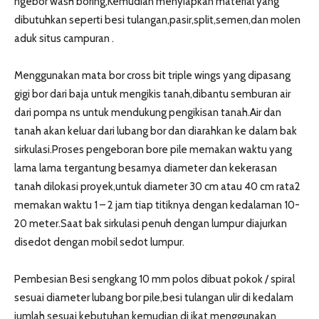
ngebor wash boring,Kemudian menyiapkan material yang
dibutuhkan seperti besi tulangan,pasir,split,semen,dan molen
aduk situs campuran .
Menggunakan mata bor cross bit triple wings yang dipasang
gigi bor dari baja untuk mengikis tanah,dibantu semburan air
dari pompa ns untuk mendukung pengikisan tanah.Air dan
tanah akan keluar dari lubang bor dan diarahkan ke dalam bak
sirkulasi.Proses pengeboran bore pile memakan waktu yang
lama lama tergantung besarnya diameter dan kekerasan
tanah dilokasi proyek,untuk diameter 30 cm atau 40 cm rata2
memakan waktu 1 – 2 jam tiap titiknya dengan kedalaman 10-
20 meter.Saat bak sirkulasi penuh dengan lumpur diajurkan
disedot dengan mobil sedot lumpur.
Pembesian Besi sengkang 10 mm polos dibuat pokok / spiral
sesuai diameter lubang bor pile,besi tulangan ulir di kedalam
jumlah sesuai kebutuhan kemudian di ikat menggunakan