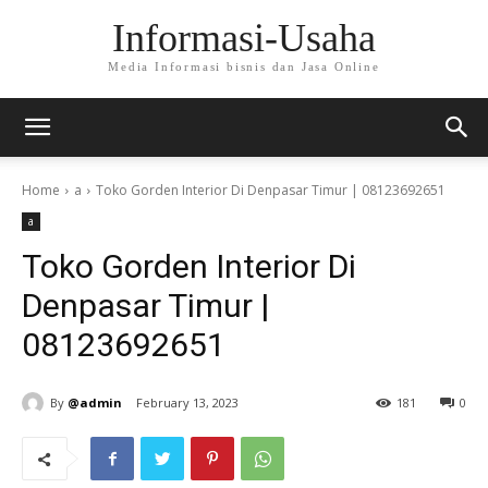
Informasi-Usaha
Media Informasi bisnis dan Jasa Online
Home
a
Toko Gorden Interior Di Denpasar Timur | 08123692651
a
Toko Gorden Interior Di
Denpasar Timur |
08123692651
By
@admin
February 13, 2023
181
0