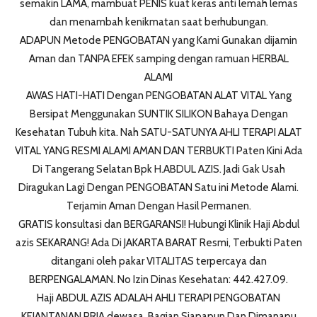
semakin LAMA, mambuat PENIS kuat keras anti lemah lemas
dan menambah kenikmatan saat berhubungan.
ADAPUN Metode PENGOBATAN yang Kami Gunakan dijamin
Aman dan TANPA EFEK samping dengan ramuan HERBAL
ALAMI
AWAS HATI-HATI Dengan PENGOBATAN ALAT VITAL Yang
Bersipat Menggunakan SUNTIK SILIKON Bahaya Dengan
Kesehatan Tubuh kita. Nah SATU-SATUNYA AHLI TERAPI ALAT
VITAL YANG RESMI ALAMI AMAN DAN TERBUKTI Paten Kini Ada
Di Tangerang Selatan Bpk H.ABDUL AZIS. Jadi Gak Usah
Diragukan Lagi Dengan PENGOBATAN Satu ini Metode Alami.
Terjamin Aman Dengan Hasil Permanen.
GRATIS konsultasi dan BERGARANSI! Hubungi Klinik Haji Abdul
azis SEKARANG! Ada Di JAKARTA BARAT Resmi, Terbukti Paten
ditangani oleh pakar VITALITAS terpercaya dan
BERPENGALAMAN. No Izin Dinas Kesehatan: 442.427.09.
Haji ABDUL AZIS ADALAH AHLI TERAPI PENGOBATAN
KEJANTANAN PRIA dewasa, Bagian Siapapun Dan Dimanapu