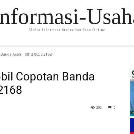
Informasi-Usah
Media Informasi bisnis dan Jasa Online
n Banda Aceh | 0812 8058 2168
obil Copotan Banda
 2168
203
0