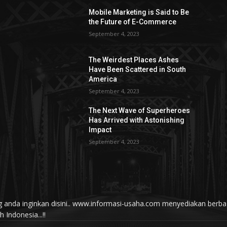
Mobile Marketing is Said to Be
the Future of E-Commerce
September 4, 2023
The Weirdest Places Ashes
Have Been Scattered in South
America
September 4, 2023
The Next Wave of Superheroes
Has Arrived with Astonishing
Impact
September 4, 2023
yang anda inginkan disini.. www.informasi-usaha.com menyediakan be
Indonesia...!!