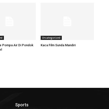
ed
Uncategorized
ce Pompa Air Di Pondok
Kaca Film Sunda Mandiri
el
Sports