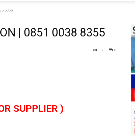
38 8355
N | 0851 0038 8355
95
0
OR SUPPLIER )