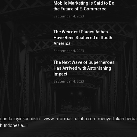
Mobile Marketing is Said to Be
the Future of E-Commerce
September 4, 2023
The Weirdest Places Ashes
Have Been Scattered in South
America
September 4, 2023
The Next Wave of Superheroes
Has Arrived with Astonishing
Impact
September 4, 2023
yang anda inginkan disini.. www.informasi-usaha.com menyediakan be
Indonesia...!!