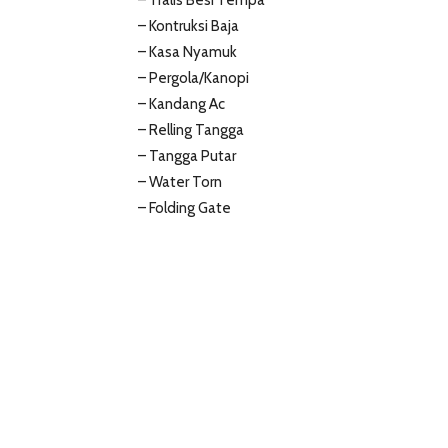
– Tralis Besi Tempa
– Kontruksi Baja
– Kasa Nyamuk
– Pergola/Kanopi
– Kandang Ac
– Relling Tangga
– Tangga Putar
– Water Torn
– Folding Gate