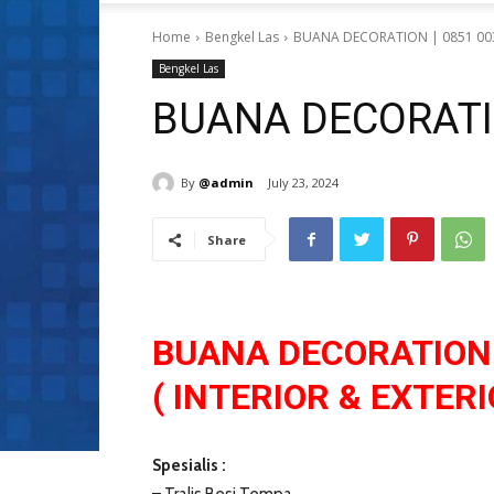
Home
Bengkel Las
BUANA DECORATION | 0851 00
Bengkel Las
BUANA DECORATIO
By
@admin
July 23, 2024
Share
BUANA DECORATION
( INTERIOR & EXTERI
Spesialis :