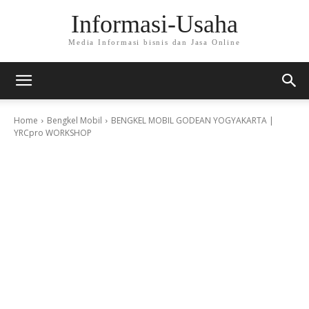
Informasi-Usaha
Media Informasi bisnis dan Jasa Online
Home
Bengkel Mobil
BENGKEL MOBIL GODEAN YOGYAKARTA |
YRCpro WORKSHOP