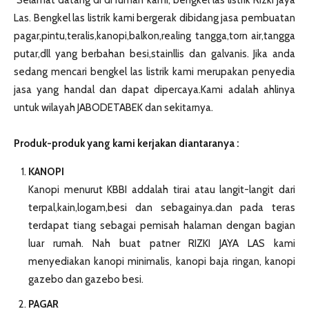
Selamat datang di di rumah kami, bengkel las listrik Rizki Jaya
Las. Bengkel las listrik kami bergerak dibidang jasa pembuatan
pagar,pintu,teralis,kanopi,balkon,realing tangga,torn air,tangga
putar,dll yang berbahan besi,stainllis dan galvanis. Jika anda
sedang mencari bengkel las listrik kami merupakan penyedia
jasa yang handal dan dapat dipercaya.Kami adalah ahlinya
untuk wilayah JABODETABEK dan sekitarnya.
Produk-produk yang kami kerjakan diantaranya :
KANOPI
Kanopi menurut KBBI addalah tirai atau langit-langit dari
terpal,kain,logam,besi dan sebagainya.dan pada teras
terdapat tiang sebagai pemisah halaman dengan bagian
luar rumah. Nah buat patner RIZKI JAYA LAS kami
menyediakan kanopi minimalis, kanopi baja ringan, kanopi
gazebo dan gazebo besi.
PAGAR