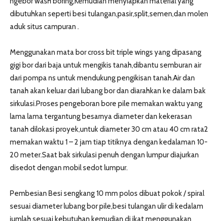
ngebor wash boring,Kemudian menyiapkan material yang
dibutuhkan seperti besi tulangan,pasir,split,semen,dan molen
aduk situs campuran .
Menggunakan mata bor cross bit triple wings yang dipasang
gigi bor dari baja untuk mengikis tanah,dibantu semburan air
dari pompa ns untuk mendukung pengikisan tanah.Air dan
tanah akan keluar dari lubang bor dan diarahkan ke dalam bak
sirkulasi.Proses pengeboran bore pile memakan waktu yang
lama lama tergantung besarnya diameter dan kekerasan
tanah dilokasi proyek,untuk diameter 30 cm atau 40 cm rata2
memakan waktu 1 – 2 jam tiap titiknya dengan kedalaman 10-
20 meter.Saat bak sirkulasi penuh dengan lumpur diajurkan
disedot dengan mobil sedot lumpur.
Pembesian Besi sengkang 10 mm polos dibuat pokok / spiral
sesuai diameter lubang bor pile,besi tulangan ulir di kedalam
jumlah sesuai kebutuhan kemudian di ikat menggunakan